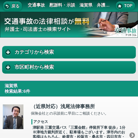
交通事故 慰謝料・示談 滋賀県 弁護士・司法書士 一覧
TOP
戻る
カテゴリから検索
市区町村から検索
滋賀県
検索結果:6件
（近県対応）浅尾法律事務所
保険会社との示談前に早目にご相談ください。
アクセス
津駅発 三重交通バス「三重会館」停留所下車 徒歩」1分
※津地方裁判所近く、駐車場もございます。津市内のお
客様はもちろん、鈴鹿市・松阪市・桑名市・四日市市・