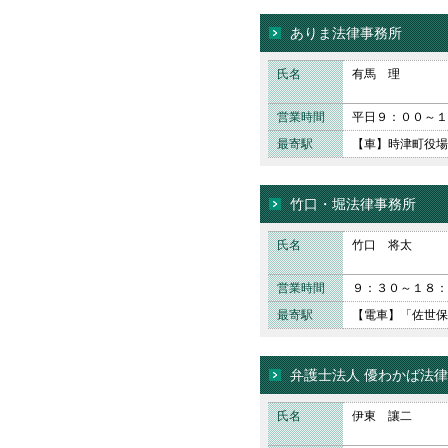
ありま法律事務所
氏名
有馬 理
営業時間
平日９：００～１
最寄駅
【車】時津町役場
竹口・堀法律事務所
氏名
竹口 将太
営業時間
９：３０～１８：
最寄駅
【電車】「佐世保
弁護士法人 優わかば法
氏名
伊東 讓二