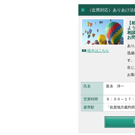
（近県対応）ありあけ法
【
よ
相
お
あり
続きはこちら
迅速
す。
生じ
お客
氏名
富永 洋一
営業時間
９：００～１７：
最寄駅
「佐賀地方裁判所