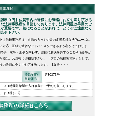
律事務所
相談料０円】佐賀県内の皆様にお気軽にお立ち寄り頂ける
うな法律事務所を目指しております。法律問題は早目のご
談が重要です。気になることがあれば、どうぞご遠慮なく
問合せ下さい。
あけ法律事務所は、市民の方々や企業の多種多様な法的ニーズに
に対応、正確で適切なアドバイスができるよう心がけておりま
 民事・家事・刑事を問わず、法的に解決を要することや悩み事が
た際は、お気軽に御相談下さい。 「プロの法律実務家」として、
様の依頼に全力でお応え致します。 【取扱・・・
登録年度/
第30373号
登録番号
３０（時間外希望の方は事前にご予約お願いします）
」より徒歩3分