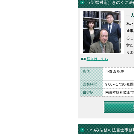
（近県対応）きのくに法
一
私た
通事
るこ
労だ
りま
続きはこちら
氏名
小野原 聡史
営業時間
9:00～17:3
最寄駅
南海本線和歌山市
つつみ法務司法書士事務