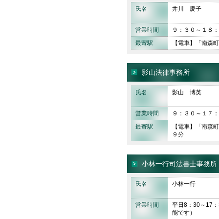
氏名
井川 慶子
営業時間
９：３０～１８：
最寄駅
【電車】「南森町
影山法律事務所
氏名
影山 博英
営業時間
９：３０～１７：
最寄駅
【電車】「南森町
９分
小林一行司法書士事務所
氏名
小林一行
営業時間
平日8：30～1
能です）