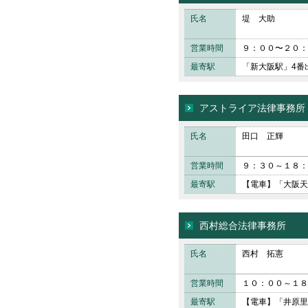
氏名
堤 大助
営業時間
９：００〜２０：
最寄駅
「新大阪駅」4番
アストライア法律事務所
氏名
田口 正輝
営業時間
９：３０～１８：
最寄駅
【電車】「大阪天
西村総合法律事務所
氏名
西村 拓憲
営業時間
１０：００～１８
最寄駅
【電車】「井原里