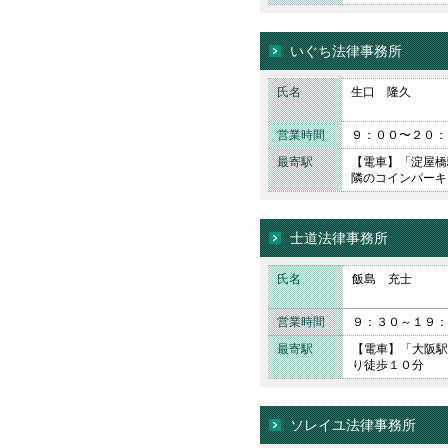
いぐち法律事務所
氏名
生口 隆久
営業時間
９：００〜２０：
最寄駅
【電車】「淀屋橋
隣のコインパーキ
士道法律事務所
氏名
飯島 充士
営業時間
９：３０～１９：
最寄駅
【電車】「大阪駅
り徒歩１０分
ソレイユ法律事務所