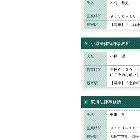
氏名
木村 雅史
営業時間
９：３０～１８：
最寄駅
【電車】「北新地
小原法律特許事務所
氏名
小原 望
営業時間
平日９：００～１
にご予約お願いし
最寄駅
【電車】「南森町
東川法律事務所
氏名
東川 昇
営業時間
９：００～１８：
最寄駅
大阪市営地下鉄千