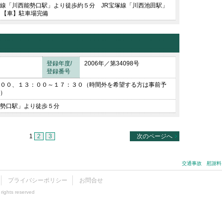
線「川西能勢口駅」より徒歩約５分 JR宝塚線「川西池田駅」
 【車】駐車場完備
登録年度/
2006年／第34098号
登録番号
００、１３：００～１７：３０（時間外を希望する方は事前予
）
勢口駅」より徒歩５分
1
2
3
次のページへ
交通事故 慰謝料
プライバシーポリシー
お問合せ
rights reserved