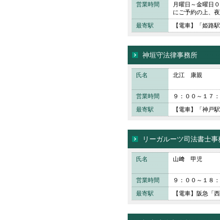
営業時間
月曜日～金曜日０
にご予約の上、夜
最寄駅
【電車】「姫路駅
神垣守法律事務所
氏名
北江 康親
営業時間
９：００～１７：
最寄駅
【電車】「神戸駅
リーガルーツ司法書士事
氏名
山﨑 甲児
営業時間
９：００～１８：
最寄駅
【電車】阪急「西