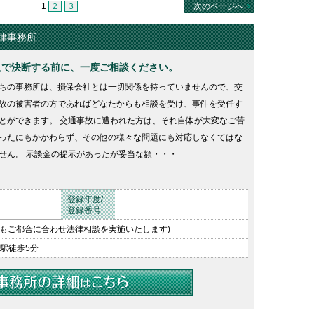
1
2
3
次のページへ
律事務所
人で決断する前に、一度ご相談ください。
ちの事務所は、損保会社とは一切関係を持っていませんので、交
故の被害者の方であればどなたからも相談を受け、事件を受任す
とができます。 交通事故に遭われた方は、それ自体が大変なご苦
ったにもかかわらず、その他の様々な問題にも対応しなくてはな
せん。 示談金の提示があったが妥当な額・・・
登録年度/
登録番号
0(夜間もご都合に合わせ法律相談を実施いたします)
駅徒歩5分