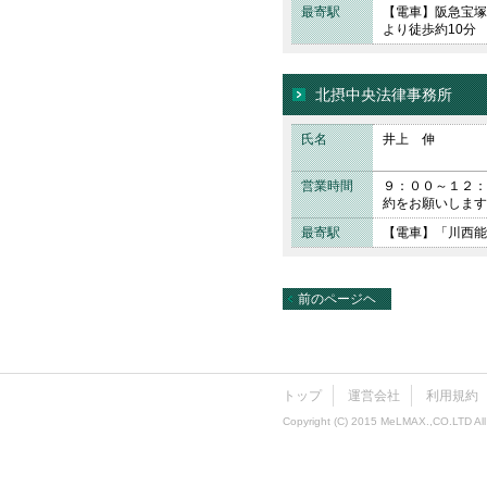
最寄駅
【電車】阪急宝塚
より徒歩約10分
北摂中央法律事務所
氏名
井上 伸
営業時間
９：００～１２：
約をお願いします
最寄駅
【電車】「川西能
前のページヘ
トップ
運営会社
利用規約
Copyright (C) 2015 MeLMAX.,CO.LTD All 