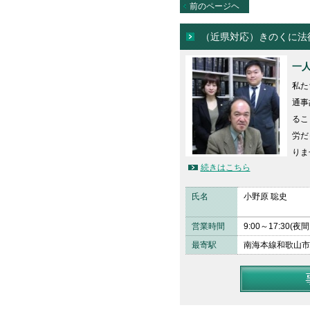
前のページヘ
（近県対応）きのくに法
一
私た
通事
るこ
労だ
りま
続きはこちら
氏名
小野原 聡史
営業時間
9:00～17:3
最寄駅
南海本線和歌山市