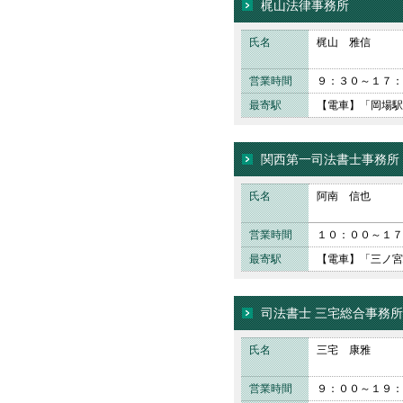
梶山法律事務所
氏名
梶山 雅信
営業時間
９：３０～１７：
最寄駅
【電車】「岡場駅
関西第一司法書士事務所
氏名
阿南 信也
営業時間
１０：００～１７
最寄駅
【電車】「三ノ宮
司法書士 三宅総合事務所
氏名
三宅 康雅
営業時間
９：００～１９：