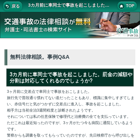
3カ月前に車同士で事故を起こしました。罰金の減額や分割は対応してくれるのでしょうか?
TOP
戻る
無料法律相談。事例Q&A
3カ月前に車同士で事故を起こしました。罰金の減額や
分割は対応してくれるのでしょうか?
3ヶ月前に交差点で車同士で事故をおこしました。
旅行先で普段通り慣れてない道だったこともあり、標識に集中しすぎてしま
い、赤信号だと気がつかずに交差点に進入し、事故を起こしました。
相手方は当初全治3週間程度と診断されたようです。
それについては私の任意保険で修理代と治療費の全てを支払っています。
ただこれは最近知ったのですが、3ヶ月がたつ今も病院に通院しているよう
です。
警察からも調書を取ってもらっていたのですが、先日検察庁から呼び出しを