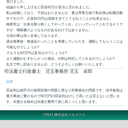
受けました。
結論から申し上げると罰金60万が妥当と言われました。
私は結婚しており、子供はおりませんが、妻は専業主婦で私自身は転職活動
中ですので、正直60万円は高額すぎてとても払うことが出来ません。
検察官は「出来る限り軽くしてやってくれ」といっていってくれてるそうで
すが、嘆願書のようなものがあるわけではありません。
今回の事は深く反省しております。
過去無事故・無違反だったことを考慮していただき、減額してもらうことは
可能なのでしょうか?
そもそも60万円は妥当なのでしょうか?
また減額がむずかしかった場合、分割は対応してくれるのでしょうか?
乱文で申し訳ありませんが、どうぞよろしくお願いいたします。
司法書士行政書士 児玉事務所
児玉 卓郎
回答
罰金刑は相手方の損害賠償の問題と異なり刑事責任の問題です。信号無視は
重大事故に繋がるので60万円の罰金刑はけして高いとは言えないと思いま
す。弁護士を頼めば弁護士費用で逆に高くつくと思います。
©2011 株式会社メルメクス