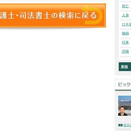
死亡
人身
ひき
物損
代車
恐喝
単独
続き