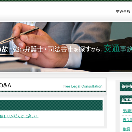
交通事故
被害
加害
慰謝
積もりが明らかに高い！
過失
刑罰